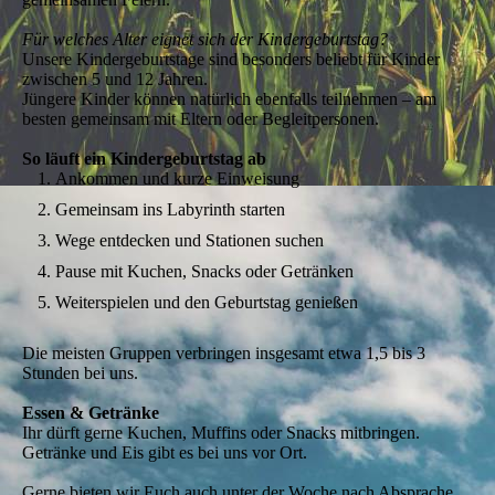
Für welches Alter eignet sich der Kindergeburtstag?
Unsere Kindergeburtstage sind besonders beliebt für Kinder
zwischen 5 und 12 Jahren.
Jüngere Kinder können natürlich ebenfalls teilnehmen – am
besten gemeinsam mit Eltern oder Begleitpersonen.
So läuft ein Kindergeburtstag ab
Ankommen und kurze Einweisung
Gemeinsam ins Labyrinth starten
Wege entdecken und Stationen suchen
Pause mit Kuchen, Snacks oder Getränken
Weiterspielen und den Geburtstag genießen
Die meisten Gruppen verbringen insgesamt etwa 1,5 bis 3
Stunden bei uns.
Essen & Getränke
Ihr dürft gerne
Kuchen, Muffins oder Snacks mitbringen.
Getränke und Eis gibt es bei uns vor Ort.
Gerne bieten wir Euch auch unter der Woche nach Absprache