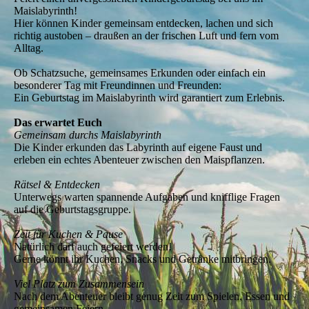
Maislabyrinth!
Hier können Kinder gemeinsam entdecken, lachen und sich
richtig austoben – draußen an der frischen Luft und fern vom
Alltag.
Ob Schatzsuche, gemeinsames Erkunden oder einfach ein
besonderer Tag mit Freundinnen und Freunden:
Ein Geburtstag im Maislabyrinth wird garantiert zum Erlebnis.
Das erwartet Euch
Gemeinsam durchs Maislabyrinth
Die Kinder erkunden das Labyrinth auf eigene Faust und
erleben ein echtes Abenteuer zwischen den Maispflanzen.
Rätsel & Entdecken
Unterwegs warten spannende Aufgaben und knifflige Fragen
auf die Geburtstagsgruppe.
Zeit für Kuchen & Pause
Natürlich darf auch gefeiert werden!
Gerne könnt ihr Kuchen, Snacks und Getränke mitbringen.
Viel Platz zum Zusammensein
Nach dem Abenteuer bleibt genug Zeit zum Spielen, Essen und
gemeinsamen Feiern.