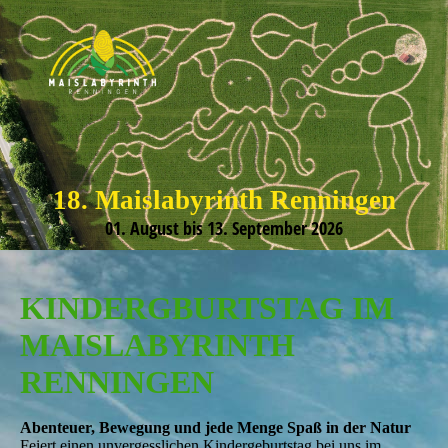
18. Maislabyrinth Renningen
01. August bis 13. September 2026
KINDERGBURTSTAG IM
MAISLABYRINTH
RENNINGEN
Abenteuer, Bewegung und jede Menge Spaß in der Natur
Feiert einen unvergesslichen Kindergeburtstag bei uns im