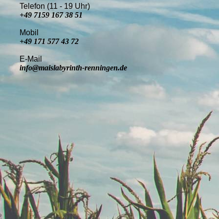
Telefon (11 - 19 Uhr)
+49 7159 167 38 51
Mobil
+49 171 577 43 72
E-Mail
info@maislabyrinth-renningen.de