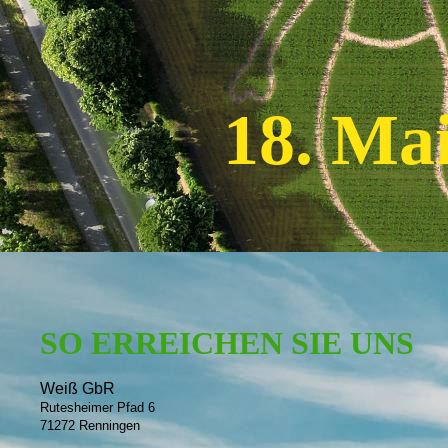
18. Ma
SO ERREICHEN SIE UNS
Weiß GbR
Rutesheimer Pfad 6
71272 Renningen